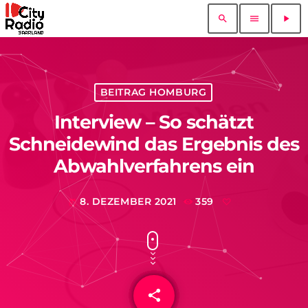
search
menu
play_arrow
BEITRAG HOMBURG
Interview – So schätzt
Schneidewind das Ergebnis des
Abwahlverfahrens ein
8. DEZEMBER 2021
359
today
share
email