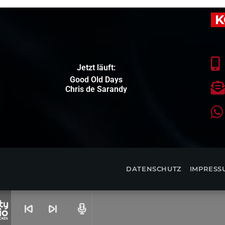
K
Jetzt läuft:
Good Old Days
Chris de Sarandy
DATENSCHUTZ
IMPRESS
skip_previous
skip_next
radio