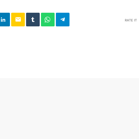
email
RATE IT