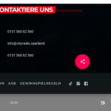
ONTAKTIERE UNS
0151 560 62 560
info@cityradio.saarland
0151 560 62 560
share
email
UM
AGB
GEWINNSPIELREGELN
playlist_play
00:00