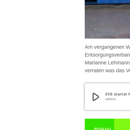
Am vergangenen Wo
Entsorgungsverband
Marianne Lehmann,
verraten was das Ve
play_arrow
EVS startet 
admin