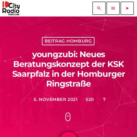
search
menu
play_arrow
BEITRAG HOMBURG
youngzubi: Neues
Beratungskonzept der KSK
Saarpfalz in der Homburger
Ringstraße
5. NOVEMBER 2021
520
7
today