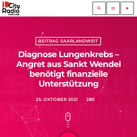
search
menu
play_arrow
BEITRAG SAARLANDWEIT
Diagnose Lungenkrebs –
Angret aus Sankt Wendel
benötigt finanzielle
Unterstützung
25. OKTOBER 2021
280
today