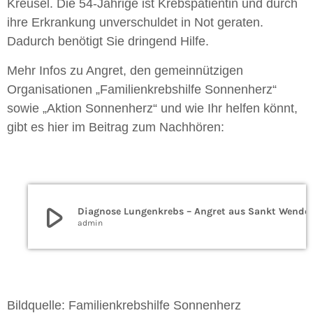
Kreusel. Die 54-Jährige ist Krebspatientin und durch
ihre Erkrankung unverschuldet in Not geraten.
Dadurch benötigt Sie dringend Hilfe.
M
ehr Infos zu Angret, den gemeinnützigen
Organisationen „Familienkrebshilfe Sonnenherz“
sowie „Aktion Sonnenherz“ und wie Ihr helfen könnt,
gibt es hier im Beitrag zum Nachhören:
play_arrow
Diagnose Lungenkrebs – Angret aus Sankt Wende
admin
Bildquelle: Familienkrebshilfe Sonnenherz