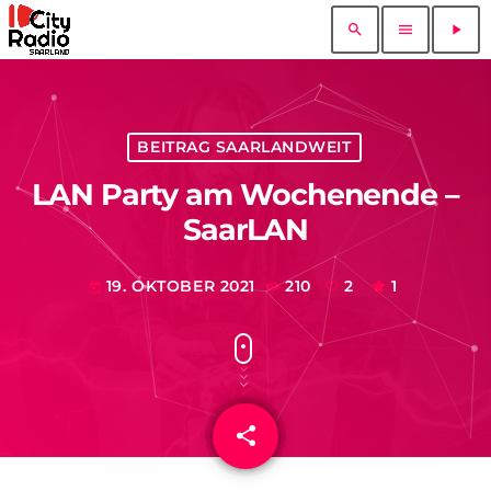
search
menu
play_arrow
BEITRAG SAARLANDWEIT
LAN Party am Wochenende –
SaarLAN
19. OKTOBER 2021
210
2
1
today
share
email
2