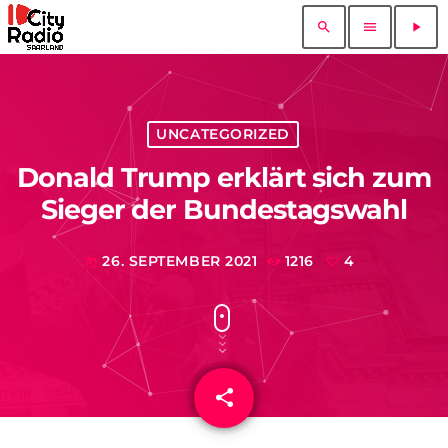
search
menu
play_arrow
UNCATEGORIZED
Donald Trump erklärt sich zum
Sieger der Bundestagswahl
26. SEPTEMBER 2021
1216
4
today
share
email
4