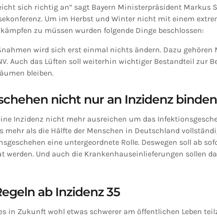
leicht sich richtig an“ sagt Bayern Ministerpräsident Markus 
sekonferenz. Um im Herbst und Winter nicht mit einem extr
 kämpfen zu müssen wurden folgende Dinge beschlossen:
nahmen wird sich erst einmal nichts ändern. Dazu gehören 
V. Auch das Lüften soll weiterhin wichtiger Bestandteil zur
räumen bleiben.
schehen nicht nur an Inzidenz binden
reine Inzidenz nicht mehr ausreichen um das Infektionsgesche
s mehr als die Hälfte der Menschen in Deutschland vollständ
onsgeschehen eine untergeordnete Rolle. Deswegen soll ab sofo
 werden. Und auch die Krankenhauseinlieferungen sollen da
Regeln ab Inzidenz 35
es in Zukunft wohl etwas schwerer am öffentlichen Leben te