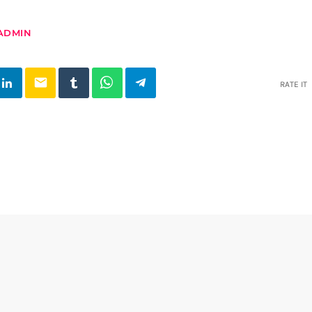
ADMIN
email
RATE IT