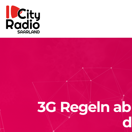
3G Regeln ab
d