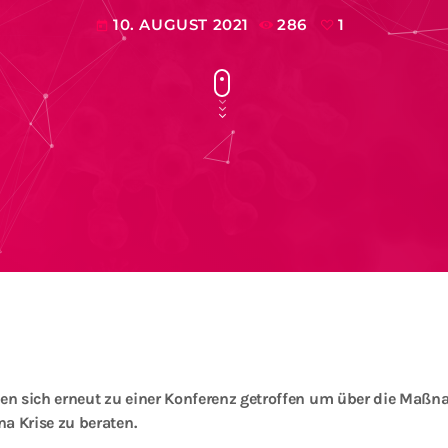
10. AUGUST 2021
286
1
today
n sich erneut zu einer Konferenz getroffen um über die Maß
a Krise zu beraten.