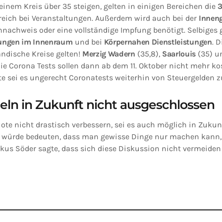
n einem Kreis über 35 steigen, gelten in einigen Bereichen die
3
reich bei Veranstaltungen. Außerdem wird auch bei der
Innen
nachweis oder eine vollständige Impfung benötigt. Selbiges g
tungen im Innenraum
und bei
Körpernahen Dienstleistungen
. 
ländische Kreise gelten!
Merzig Wadern
(35,8),
Saarlouis
(35) 
Die Corona Tests sollen dann ab dem 11. Oktober nicht mehr kos
e sei es ungerecht Coronatests weiterhin von Steuergelden z
ln in Zukunft nicht ausgeschlossen
uote nicht drastisch verbessern, sei es auch möglich in Zukun
s würde bedeuten, dass man gewisse Dinge nur machen kann
kus Söder sagte, dass sich diese Diskussion nicht vermeiden 