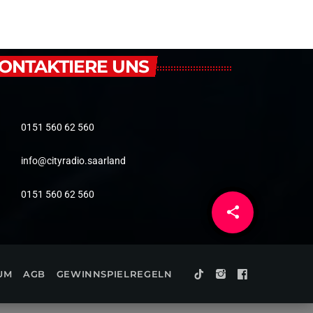
ONTAKTIERE UNS
0151 560 62 560
info@cityradio.saarland
0151 560 62 560
share
email
1
UM
AGB
GEWINNSPIELREGELN