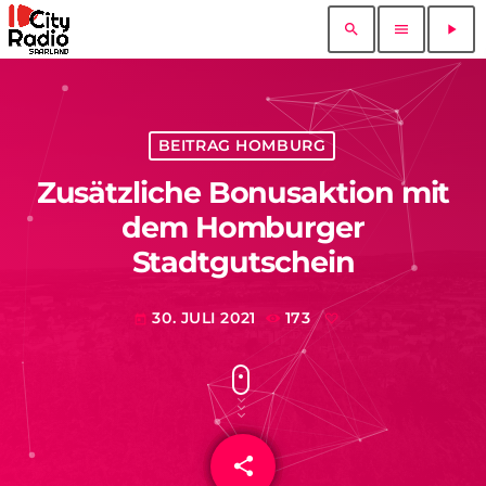
search
menu
play_arrow
BEITRAG HOMBURG
Zusätzliche Bonusaktion mit
dem Homburger
Stadtgutschein
30. JULI 2021
173
today
share
email