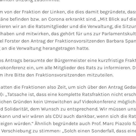
 von der Fraktion der Linken, die dies damit begründete, dass 
täne befinden bzw. an Corona erkrankt sind. „Mit Blick auf d
ieren wir an die Ratsmitglieder und die Verwaltung, die Sitzu
ilhaben und mitwirken, das gehört für uns zur Parlamentskult
l Forster den Antrag der Fraktionsvorsitzenden Barbara Spani
an die Verwaltung herangetragen hatte.
 Antrags beraumte der Bürgermeister eine kurzfristige Frak
okonferenz ein, um alle Mitglieder des Rats zu informieren. 
 ihre Bitte den Fraktionsvorsitzenden mitzuteilen.
hatten die Fraktionen also Zeit, um sich über den Antrag Ged
): „Tatsache ist, dass eine komplette Ratsfraktion nicht ers
tlichen Gründen kein Umswitchen auf Videokonferenz möglich 
nd Solidarität, dem Wunsch zu entsprechend. Wir müssen uns
n kann und wir wären als CDU auch dankbar, wenn sich die Ra
zeigen würden.“ Ähnlich begründete auch Prof. Marc Piazolo f
e Verschiebung zu stimmen: „Solch einen Sonderfall, dass ein