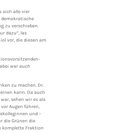
sich alle vier
ie demokratische
ng zu verschieben.
ur dazu“, las
ol vor, die diesen am
tionsvorsitzenden-
Dabei war auch
anken zu machen. Dr.
cheinen kann. Da auch
war, sehen wir es als
 vor Augen führen,
tskolleginnen und –
ür die Grünen die
e komplette Fraktion