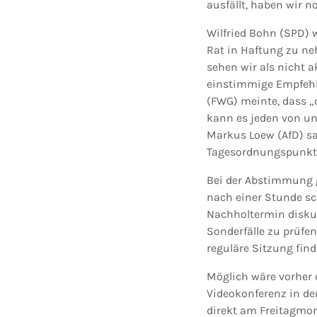
ausfällt, haben wir n
Wilfried Bohn (SPD) 
Rat in Haftung zu ne
sehen wir als nicht 
einstimmige Empfehl
(FWG) meinte, dass „d
kann es jeden von un
Markus Loew (AfD) sa
Tagesordnungspunkte, 
Bei der Abstimmung g
nach einer Stunde s
Nachholtermin diskuti
Sonderfälle zu prüfe
reguläre Sitzung finde
Möglich wäre vorher 
Videokonferenz in de
direkt am Freitagmor