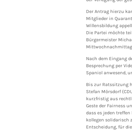
Der Antrag hierzu kam
Mitglieder in Quaran
Willensbildung appell
Die Partei möchte te
Bürgermeister Michae
Mittwochnachmittag 
Nach dem Eingang des
Besprechung per Vide
Spaniol anwesend, um
Bis zur Ratssitzung 
Stefan Mörsdorf (CDU
kurzfristig aus rech
Geste der Fairness u
dass es jeden treffe
kollegen solidarisch 
Entscheidung, für di