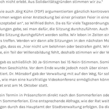
och nicht erlebt. Aus Solidaritätsgründen stimmen wir zu.“
wie auch Jörg Kühn (FDP) argumentierten gänzlich kontrover
hmen wegen einer Ansteckung bei einer privaten Feier in eine
akzeptabel an“, so Wilfried Bohn. Da es für viele Tagesordnu
ungen gebe, sei man dafür, die Sitzung durchzuführen. Auch
ie Sitzung durchgeführt werden sollte. Wir leben in Zeiten e
s treffen. Werden wir dann alle Sitzungen in den nächsten M
gte, dass es „hier nicht um belohnen oder bestrafen geht. Wi
ein Teil der Willensbildung fehlt, deshalb stimmen wir der V
ab es schließlich 30 Ja-Stimmen bei 15 Nein-Stimmen. Somi
chon Geschichte. Vor dem Ende wurde jedoch noch über einen
ert. Dr. Mörsdorf gab der Verwaltung mit auf den Weg, für sol
n, wie man eine kurzfristige Videokonferenz ermöglichen könn
t erst am 14. Oktober statt.
ein Termin in Präsenzform direkt nach den Sommerferien ode
n Sommerferien. Eine entsprechende Abfrage, wie der Rat weite
gen durch das Hauptamt der Stadtverwaltung erfolgen. Da die