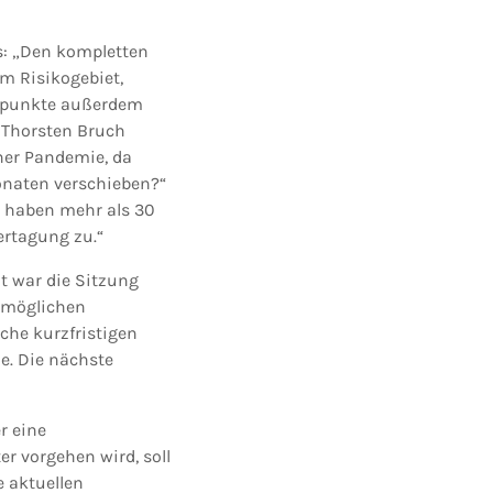
s: „Den kompletten
m Risikogebiet,
ngspunkte außerdem
 Thorsten Bruch
iner Pandemie, da
onaten verschieben?“
r haben mehr als 30
ertagung zu.“
t war die Sitzung
 möglichen
che kurzfristigen
e. Die nächste
r eine
r vorgehen wird, soll
 aktuellen