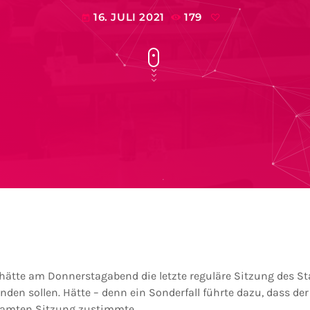
16. JULI 2021
179
today
hätte am Donnerstagabend die letzte reguläre Sitzung des Sta
en sollen. Hätte – denn ein Sonderfall führte dazu, dass der
esamten Sitzung zustimmte.