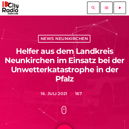
search
menu
play_arrow
NEWS NEUNKIRCHEN
Helfer aus dem Landkreis
Neunkirchen im Einsatz bei der
Unwetterkatastrophe in der
Pfalz
16. JULI 2021
167
today