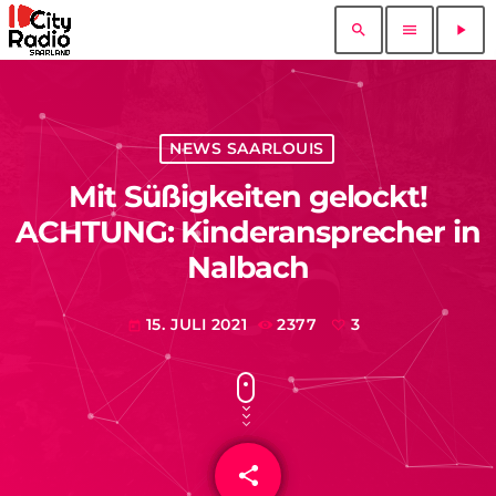
search
menu
play_arrow
NEWS SAARLOUIS
Mit Süßigkeiten gelockt!
ACHTUNG: Kinderansprecher in
Nalbach
15. JULI 2021
2377
3
today
share
email
3