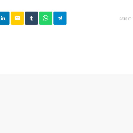
email
RATE IT