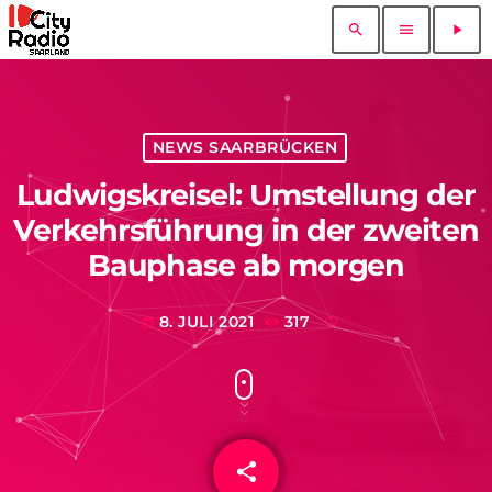
search
menu
play_arrow
NEWS SAARBRÜCKEN
Ludwigskreisel: Umstellung der
Verkehrsführung in der zweiten
Bauphase ab morgen
8. JULI 2021
317
today
share
email