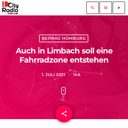
search
menu
play_arrow
BEITRAG HOMBURG
Auch in Limbach soll eine
Fahrradzone entstehen
1. JULI 2021
146
today
share
email