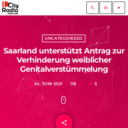
search
menu
play_arrow
UNCATEGORIZED
Saarland unterstützt Antrag zur
Verhinderung weiblicher
Genitalverstümmelung
24. JUNI 2021
118
5
today
share
email