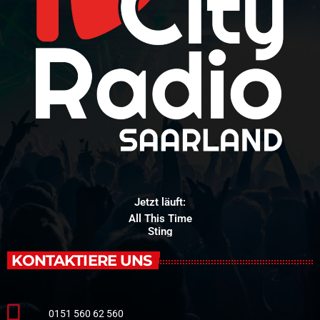
Jetzt läuft:
All This Time
Sting
KONTAKTIERE UNS
0151 560 62 560