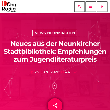
search
menu
play_arrow
NEWS NEUNKIRCHEN
Neues aus der Neunkircher
Stadtbibliothek: Empfehlungen
zum Jugendliteraturpreis
23. JUNI 2021
44
today
share
email