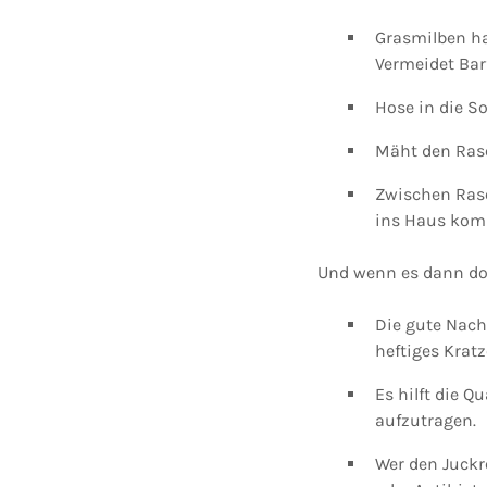
Grasmilben ha
Vermeidet Bar
Hose in die So
Mäht den Rase
Zwischen Rase
ins Haus ko
Und wenn es dann doc
Die gute Nach
heftiges Krat
Es hilft die Q
aufzutragen.
Wer den Juckr