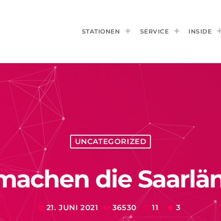
STATIONEN
SERVICE
INSIDE
UNCATEGORIZED
machen die Saarlän
21. JUNI 2021
36530
11
3
today