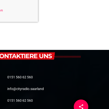
en
ONTAKTIERE UNS
0151 560 62 560
info@cityradio.saarland
0151 560 62 560
share
email