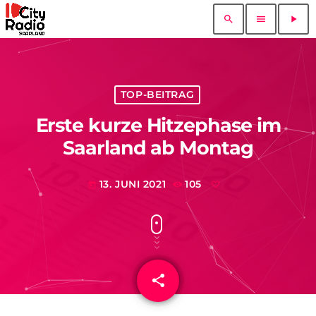
search
menu
play_arrow
TOP-BEITRAG
Erste kurze Hitzephase im
Saarland ab Montag
13. JUNI 2021
105
today
share
email