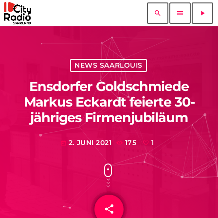
search
menu
play_arrow
NEWS SAARLOUIS
Ensdorfer Goldschmiede
Markus Eckardt feierte 30-
jähriges Firmenjubiläum
2. JUNI 2021
175
1
today
share
email
1