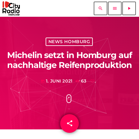
search
menu
play_arrow
NEWS HOMBURG
Michelin setzt in Homburg auf
nachhaltige Reifenproduktion
1. JUNI 2021
63
today
share
email