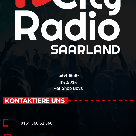
Jetzt läuft:
It's A Sin
Pet Shop Boys
KONTAKTIERE UNS
0151 560 62 560