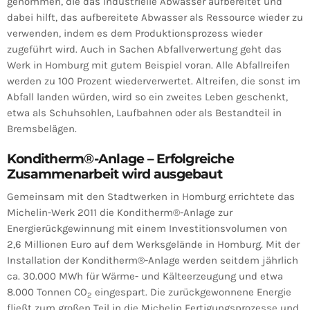
genommen, die das industrielle Abwasser aufbereitet und
dabei hilft, das aufbereitete Abwasser als Ressource wieder zu
verwenden, indem es dem Produktionsprozess wieder
zugeführt wird. Auch in Sachen Abfallverwertung geht das
Werk in Homburg mit gutem Beispiel voran. Alle Abfallreifen
werden zu 100 Prozent wiederverwertet. Altreifen, die sonst im
Abfall landen würden, wird so ein zweites Leben geschenkt,
etwa als Schuhsohlen, Laufbahnen oder als Bestandteil in
Bremsbelägen.
Konditherm
®
-Anlage – Erfolgreiche
Zusammenarbeit wird ausgebaut
Gemeinsam mit den Stadtwerken in Homburg errichtete das
Michelin-Werk 2011 die Konditherm®-Anlage zur
Energierückgewinnung mit einem Investitionsvolumen von
2,6 Millionen Euro auf dem Werksgelände in Homburg. Mit der
Installation der Konditherm®-Anlage werden seitdem jährlich
ca. 30.000 MWh für Wärme- und Kälteerzeugung und etwa
8.000 Tonnen CO
eingespart. Die zurückgewonnene Energie
2
fließt zum großen Teil in die Michelin Fertigungsprozesse und