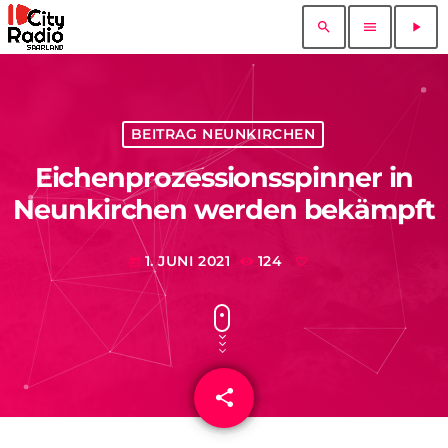
search
menu
play_arrow
BEITRAG NEUNKIRCHEN
Eichenprozessionsspinner in
Neunkirchen werden bekämpft
1. JUNI 2021
124
today
share
email