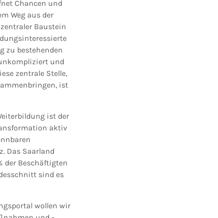
öffnet Chancen und
dem Weg aus der
 zentraler Baustein
dungsinteressierte
ng zu bestehenden
unkompliziert und
ese zentrale Stelle,
usammenbringen, ist
iterbildung ist der
ansformation aktiv
kennbaren
z. Das Saarland
 % der Beschäftigten
desschnitt sind es
gsportal wollen wir
maßnahmen und -