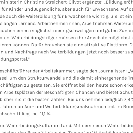
ministerin Christine Streichert-Clivot ergänzte: „Bildung er
lt für Kinder und Jugendliche, aber auch für Erwachsene. Auf 
de auch die Weiterbildung für Erwachsene wichtig. Sie ist ein
slangen Lernens. Arbeitnehmerinnen, Arbeitnehmer, Weiterbil
uchen einen möglichst niedrigschwelligen und guten Zuga
oten. Weiterbildungsträger müssen ihre Angebote möglichst 
ieren können. Dafür brauchen sie eine attraktive Plattform. Di
on und Nachfrage nach Weiterbildungen jetzt noch besser z
ldungsportal.“
schäftsführer der Arbeitskammer, sagte den Journalisten: „We
ssel, um den Strukturwandel und die damit einhergehende Tr
chäftigten zu gestalten. Sie eröffnet bei den heute schon er
 Arbeitsplätzen der Beschäftigten Chancen und bietet Schut
gs bisher nicht die besten Zahlen. Bei uns nehmen lediglich 7,9
64 Jahren an Aus- und Weiterbildungsmaßnahmen teil. Im Bun
schnitt liegt bei 11,1 %.
ue Weiterbildungskultur im Land. Mit dem neuen Weiterbildun
u leisten, den Beschäftigten den Zugang zu Weiterbildungs