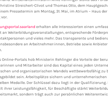
hristine Streichert-Clivot und Thomas Otto, dem Hauptgeschä
inem Pressetermin am Montag, 31. Mai, im Atrium – Haus der
 vor.
ungsportal.saarland
erhalten alle Interessierten einen umfas
ot an Weiterbildungsveranstaltungen, entsprechende Förderp
ntaktpersonen und vieles mehr. Das transparente und bedien
 insbesondere an Arbeitnehmer:innen, Betriebe sowie Anbieter
n.
Online-Portals hob Ministerin Rehlinger die Vorteile der ber
iterinnen und Mitarbeiter sind das Kapital eines jeden Unter
ischen und organisatorischen Wandels wettbewerbsfähig zu b
sgebildet sein. Arbeitsplätze sichern und unternehmerischen 
elben Medaille. Der Schlüssel dazu liegt in der Qualifizierun
lt ihrer Leistungsfähigkeit, für Beschäftigte stärkt Weiterbild
itsmarkt, sondern trägt auch zur persönlichen Weiterentwick