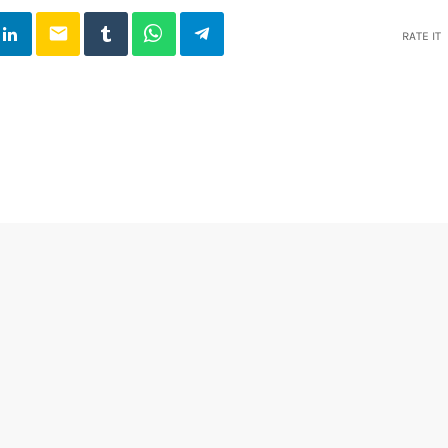
email
RATE IT