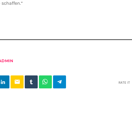
 schaffen.“
ADMIN
email
RATE IT