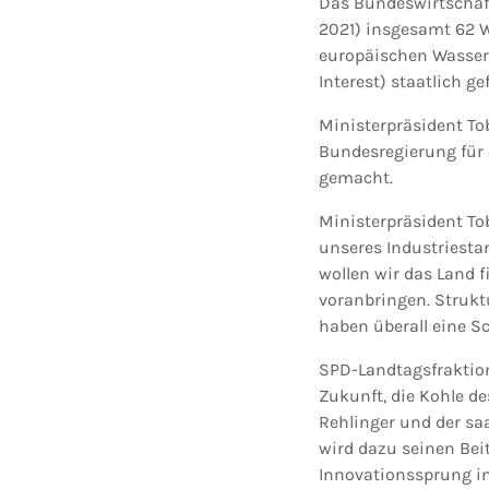
Das Bundeswirtschaf
2021) insgesamt 62 
europäischen Wassers
Interest) staatlich g
Ministerpräsident To
Bundesregierung für 
gemacht.
Ministerpräsident To
unseres Industriesta
wollen wir das Land 
voranbringen. Strukt
haben überall eine Sc
SPD-Landtagsfraktion
Zukunft, die Kohle de
Rehlinger und der sa
wird dazu seinen Bei
Innovationssprung in 