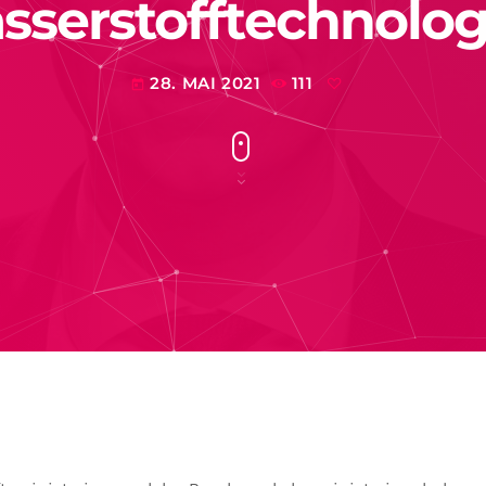
sserstofftechnolog
28. MAI 2021
111
today