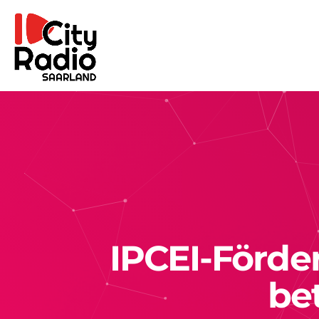
IPCEI-Förde
bet