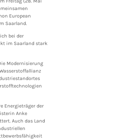
 Freitag (28. Mai
 gemeinsamen
mmon European
em Saarland.
ich bei der
kt im Saarland stark
 Die Modernisierung
Wasserstoffallianz
dustriestandortes
rstofftechnologien
e Energieträger der
isterin Anke
ttert. Auch das Land
dustriellen
ettbewerbsfähigkeit