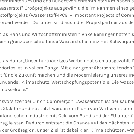
tsministerium und das Bundesverkehrsministerium haben am
Wasserstoff-Großprojekte ausgewählt, die im Rahmen eines
toffprojekts (Wasserstoff-IPCEI – Important Projects of Co
efördert werden. Darunter sind auch drei Projektpartner aus d
bias Hans und Wirtschaftsministerin Anke Rehlinger hatten s
eine grenzüberschreitende Wasserstoffallianz mit Schwerpun
bias Hans: „Unser hartnäckiges Werben hat sich ausgezahlt.
ndortes ist in vollem Gange. Mit einer grenzüberschreitenden 
fit für die Zukunft machen und die Modernisierung unseres In
urwandel, Klimaschutz, Wertschöpfungspotentiale: Die Wasse
hlüsselrolle.“
svorsitzender Ulrich Commerçon: „Wasserstoff ist der sauber
s 21. Jahrhunderts. Jetzt werden die Pläne von Wirtschaftsmin
arländischen Industrie mit Geld vom Bund und der EU unterfü
trag leisten. Dadurch entsteht die Chance auf den nächsten in
der Großregion. Unser Ziel ist dabei klar: Klima schützen, W