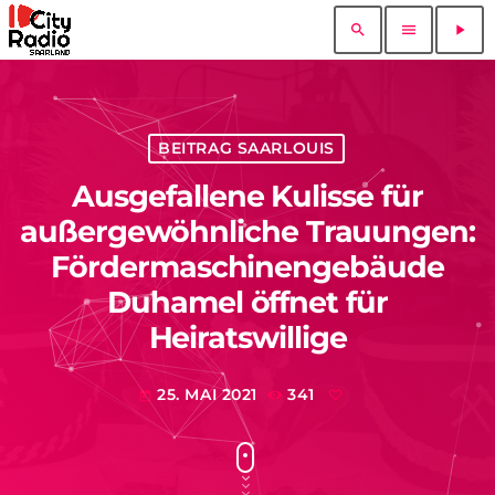
search
menu
play_arrow
BEITRAG SAARLOUIS
Ausgefallene Kulisse für
außergewöhnliche Trauungen:
Fördermaschinengebäude
Duhamel öffnet für
Heiratswillige
25. MAI 2021
341
today