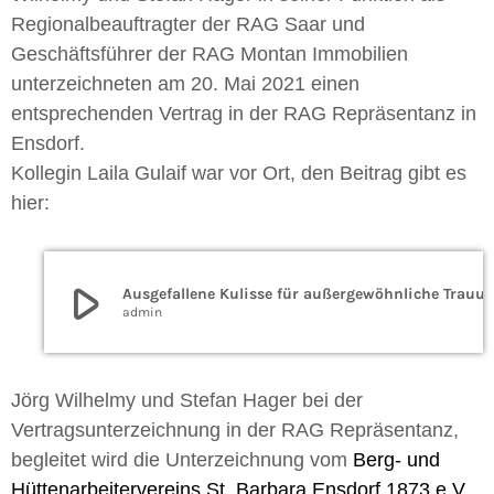
Regionalbeauftragter der RAG Saar und
Geschäftsführer der RAG Montan Immobilien
unterzeichneten am 20. Mai 2021 einen
entsprechenden Vertrag in der RAG Repräsentanz in
Ensdorf.
Kollegin Laila Gulaif war vor Ort, den Beitrag gibt es
hier:
play_arrow
Ausgefallene Kulisse für außergewöhnliche Trauungen: Fördermaschinengebäude Duhamel öffnet für H
admin
Jörg Wilhelmy und Stefan Hager bei der
Vertragsunterzeichnung in der RAG Repräsentanz,
begleitet wird die Unterzeichnung vom
Berg- und
Hüttenarbeitervereins St. Barbara Ensdorf 1873 e.V.,