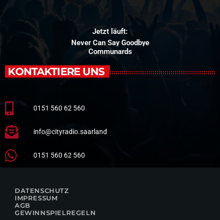
Jetzt läuft:
Never Can Say Goodbye
Communards
KONTAKTIERE UNS
0151 560 62 560
info@cityradio.saarland
0151 560 62 560
DATENSCHUTZ
IMPRESSUM
AGB
GEWINNSPIELREGELN