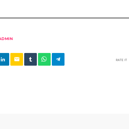
ADMIN
email
RATE IT