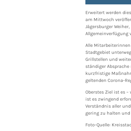
Erweitert werden die
am Mittwoch veröffent
Jägersburger Weiher,
Allgemeinverfügung v
Alle Mitarbeiterinne
Stadtgebiet unterweg
Grillstellen und weit
ständiger Absprache 
kurzfristige Maßnah
geltenden Corona-Reg
Oberstes Ziel ist es 
ist es zwingend erfo
Verständnis aller un
gering zu halten un
Foto-Quelle: Kreisst