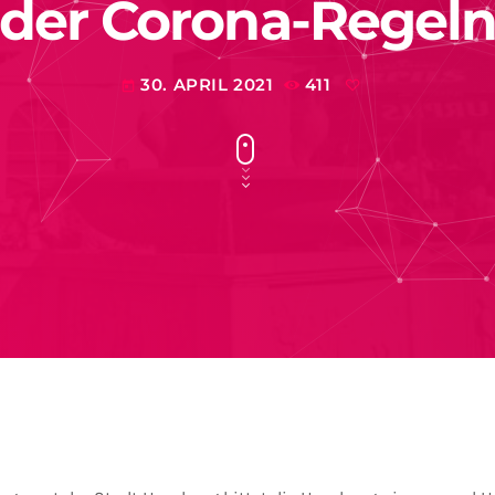
der Corona-Regel
30. APRIL 2021
411
today