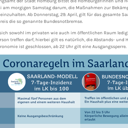
gsamt der Stadt Homburg bittet die Homburgerinnen und H
 Mai am morgigen Samstag darum, die Maßnahmen zur Bekämp
inzuhalten. Ab Donnerstag, 29. April, gilt für das gesamte S
Kreis die so genannte Bundesnotbremse.
s sich sowohl im privaten wie auch im öffentlichen Raum ledi
rson treffen darf, hierbei gilt es natürlich, die Abstands- und
ronomie ist geschlossen, ab 22 Uhr gilt eine Ausgangssperre.