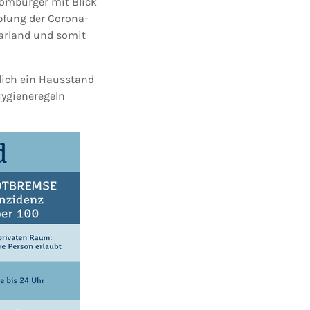
omburger mit Blick
fung der Corona-
aarland und somit
glich ein Hausstand
 Hygieneregeln