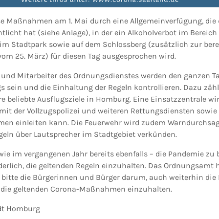
se Maßnahmen am 1. Mai durch eine Allgemeinverfügung, die
licht hat (siehe Anlage), in der ein Alkoholverbot im Bereic
 im Stadtpark sowie auf dem Schlossberg (zusätzlich zur ber
om 25. März) für diesen Tag ausgesprochen wird.
n und Mitarbeiter des Ordnungsdienstes werden den ganzen 
s sein und die Einhaltung der Regeln kontrollieren. Dazu zäh
ere beliebte Ausflugsziele in Homburg. Eine Einsatzzentrale wir
mit der Vollzugspolizei und weiteren Rettungsdiensten sowie
men einleiten kann. Die Feuerwehr wird zudem Warndurchsag
eln über Lautsprecher im Stadtgebiet verkünden.
– wie im vergangenen Jahr bereits ebenfalls – die Pandemie zu
rderlich, die geltenden Regeln einzuhalten. Das Ordnungsamt h
d bitte die Bürgerinnen und Bürger darum, auch weiterhin die
d die geltenden Corona-Maßnahmen einzuhalten.
adt Homburg