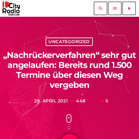
search
menu
play_arrow
UNCATEGORIZED
„Nachrückerverfahren“ sehr gut
angelaufen: Bereits rund 1.500
Termine über diesen Weg
vergeben
29. APRIL 2021
448
5
today