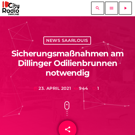
search
menu
play_arrow
NEWS SAARLOUIS
Sicherungsmaßnahmen am
Dillinger Odilienbrunnen
notwendig
23. APRIL 2021
944
1
today
share
email
1