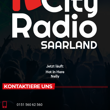
Jetzt läuft:
Hot In Here
Nelly
KONTAKTIERE UNS
0151 560 62 560