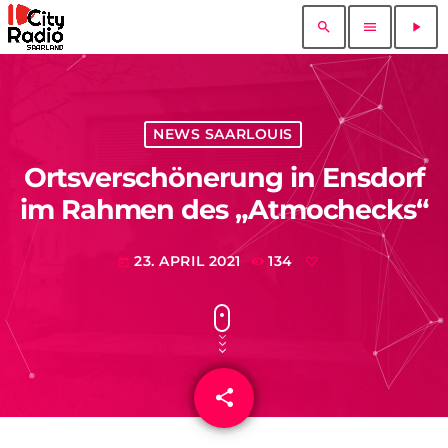
search
menu
play_arrow
NEWS SAARLOUIS
Ortsverschönerung in Ensdorf
im Rahmen des „Atmochecks“
23. APRIL 2021
134
today
share
email