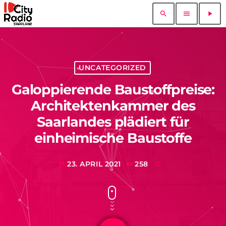
search
menu
play_arrow
UNCATEGORIZED
Galoppierende Baustoffpreise:
Architektenkammer des
Saarlandes plädiert für
einheimische Baustoffe
23. APRIL 2021
258
today