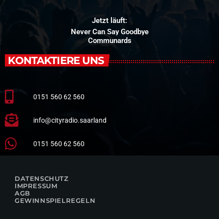
Jetzt läuft:
Nobody Like You
St. Lundi
KONTAKTIERE UNS
0151 560 62 560
info@cityradio.saarland
0151 560 62 560
DATENSCHUTZ
IMPRESSUM
AGB
GEWINNSPIELREGELN