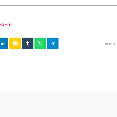
ADMIN
email
RATE IT