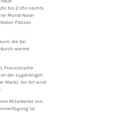
e neue
Uhr bis 2 Uhr nachts
einer Mund-Nase-
festen Plätzen
aum, die bei
e durch warme
t, Französische
lich der zugehörigen
er Markt. Vor Ort wird
.
re Mitarbeiter von
einverfügung ist