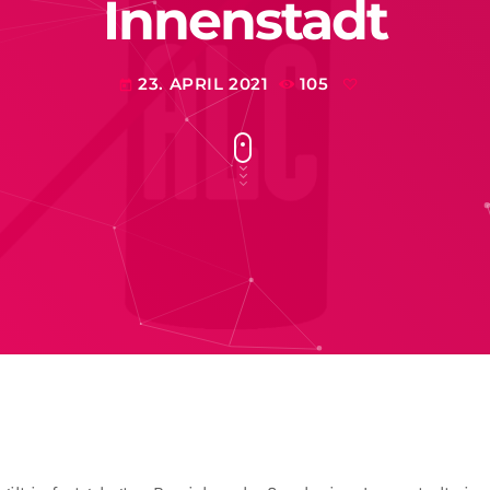
Innenstadt
23. APRIL 2021
105
today