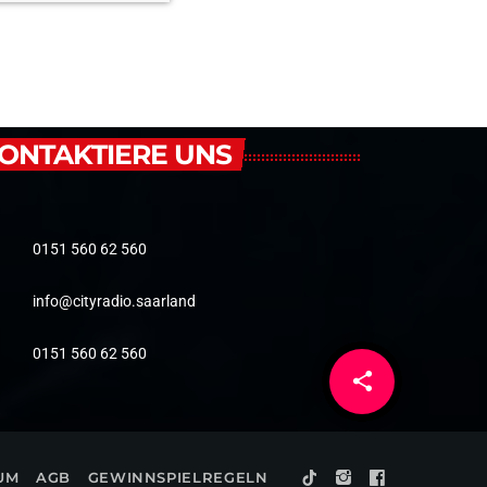
ONTAKTIERE UNS
0151 560 62 560
info@cityradio.saarland
0151 560 62 560
share
email
UM
AGB
GEWINNSPIELREGELN