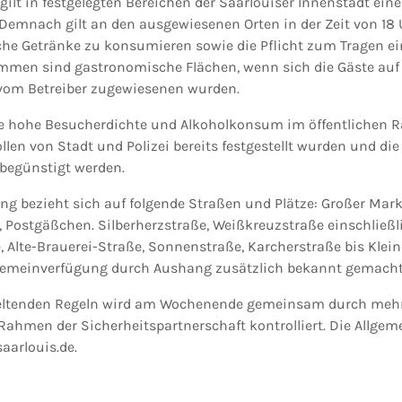
 gilt in festgelegten Bereichen der Saarlouiser Innenstadt ein
Demnach gilt an den ausgewiesenen Orten in der Zeit von 18 
sche Getränke zu konsumieren sowie die Pflicht zum Tragen 
men sind gastronomische Flächen, wenn sich die Gäste auf 
 vom Betreiber zugewiesenen wurden.
e hohe Besucherdichte und Alkoholkonsum im öffentlichen R
en von Stadt und Polizei bereits festgestellt wurden und di
begünstigt werden.
ng bezieht sich auf folgende Straßen und Plätze: Großer Mark
t, Postgäßchen. Silberherzstraße, Weißkreuzstraße einschließ
, Alte-Brauerei-Straße, Sonnenstraße, Karcherstraße bis Klein
llgemeinverfügung durch Aushang zusätzlich bekannt gemacht
geltenden Regeln wird am Wochenende gemeinsam durch mehre
 Rahmen der Sicherheitspartnerschaft kontrolliert. Die Allgem
saarlouis.de.