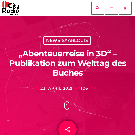
search
menu
play_arrow
NEWS SAARLOUIS
„Abenteuerreise in 3D“ –
Publikation zum Welttag des
Buches
23. APRIL 2021
106
today
share
email