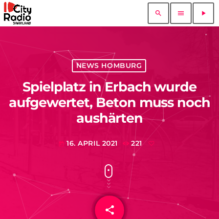
search
menu
play_arrow
NEWS HOMBURG
Spielplatz in Erbach wurde
aufgewertet, Beton muss noch
aushärten
16. APRIL 2021
221
today
share
email