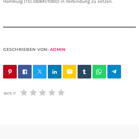
Homburg (TEL:06841/1060) in Verbindung zu setzen.
GESCHRIEBEN VON:
ADMIN
email
RATE IT