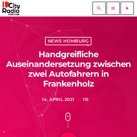
search
menu
play_arrow
NEWS HOMBURG
Handgreifliche
Auseinandersetzung zwischen
zwei Autofahrern in
Frankenholz
14. APRIL 2021
115
today