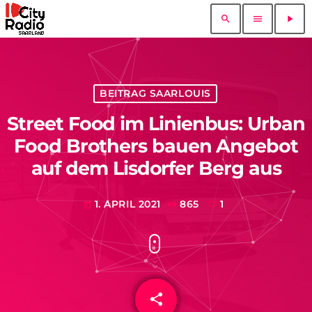
search
menu
play_arrow
BEITRAG SAARLOUIS
Street Food im Linienbus: Urban
Food Brothers bauen Angebot
auf dem Lisdorfer Berg aus
1. APRIL 2021
865
1
today
share
email
1