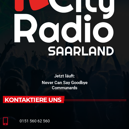
Jetzt läuft:
Never Can Say Goodbye
Communards
KONTAKTIERE UNS
0151 560 62 560