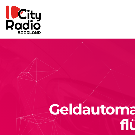
Geldautoma
fl