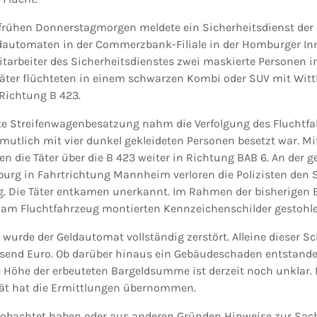
rühen Donnerstagmorgen meldete ein Sicherheitsdienst der P
automaten in der Commerzbank-Filiale in der Homburger Inn
arbeiter des Sicherheitsdienstes zwei maskierte Personen i
äter flüchteten in einem schwarzen Kombi oder SUV mit Witt
Richtung B 423.
te Streifenwagenbesatzung nahm die Verfolgung des Fluchtfa
mutlich mit vier dunkel gekleideten Personen besetzt war. Mi
n die Täter über die B 423 weiter in Richtung BAB 6. An der g
urg in Fahrtrichtung Mannheim verloren die Polizisten den
. Die Täter entkamen unerkannt. Im Rahmen der bisherigen E
e am Fluchtfahrzeug montierten Kennzeichenschilder gestohl
wurde der Geldautomat vollständig zerstört. Alleine dieser Sc
send Euro. Ob darüber hinaus ein Gebäudeschaden entstande
e Höhe der erbeuteten Bargeldsumme ist derzeit noch unklar. 
ät hat die Ermittlungen übernommen.
beobachtet haben oder aus anderen Gründen Hinweise zur Sa