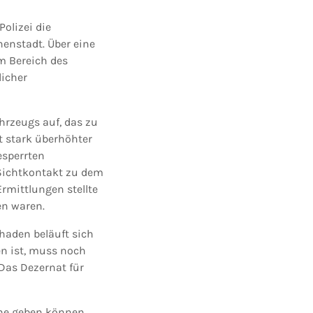
olizei die
enstadt. Über eine
m Bereich des
licher
hrzeugs auf, das zu
t stark überhöhter
esperrten
 Sichtkontakt zu dem
rmittlungen stellte
en waren.
haden beläuft sich
n ist, muss noch
Das Dezernat für
che geben können,