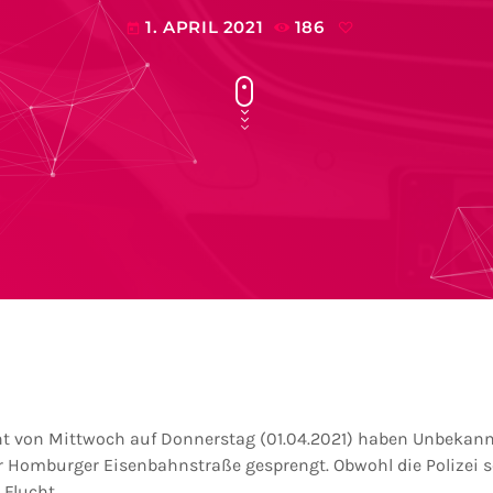
1. APRIL 2021
186
today
ht von Mittwoch auf Donnerstag (01.04.2021) haben Unbekann
 Homburger Eisenbahnstraße gesprengt. Obwohl die Polizei sc
 Flucht.