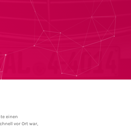
te einen
hnell vor Ort war,