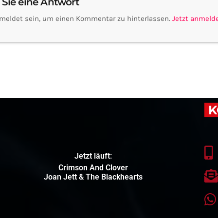
 Sie eine Antwort
meldet sein, um einen Kommentar zu hinterlassen.
Jetzt anmeld
K
Jetzt läuft:
Crimson And Clover
Joan Jett & The Blackhearts