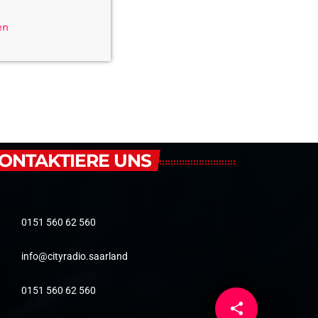
en
ONTAKTIERE UNS
0151 560 62 560
info@cityradio.saarland
0151 560 62 560
share
email