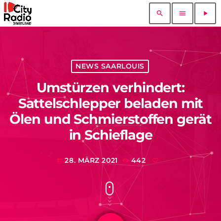
search
menu
play_arrow
NEWS SAARLOUIS
Umstürzen verhindert:
Sattelschlepper beladen mit
Ölen und Schmierstoffen gerät
in Schieflage
28. MÄRZ 2021
442
today