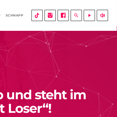
volume_up
search
play_arrow
SCHNAPP
b und steht im
t Loser“!