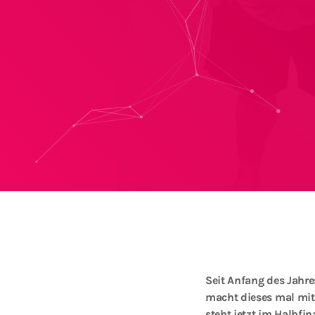
Seit Anfang des Jahres
macht dieses mal mit!
steht jetzt im Halbfin