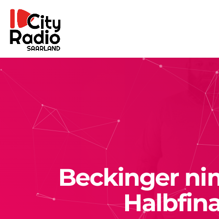
Beckinger nim
Halbfina