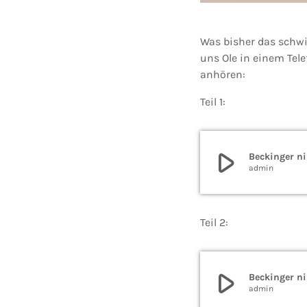
Was bisher das schwi
uns Ole in einem Tele
anhören:
Teil 1:
play_arrow
Beckinger ni
admin
Teil 2:
play_arrow
Beckinger ni
admin