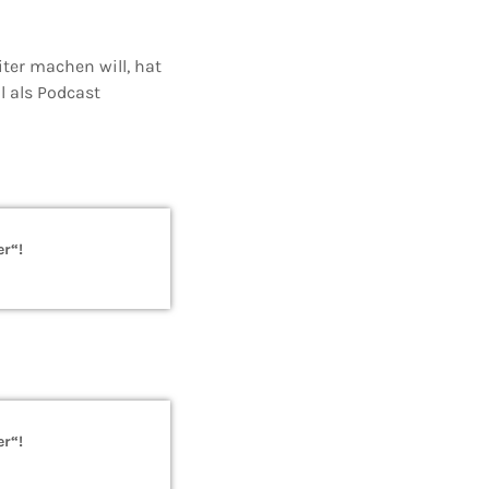
ter machen will, hat
l als Podcast
er“!
er“!