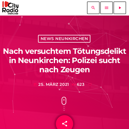
search
menu
play_arrow
NEWS NEUNKIRCHEN
Nach versuchtem Tötungsdelikt
in Neunkirchen: Polizei sucht
nach Zeugen
25. MÄRZ 2021
623
today
share
email