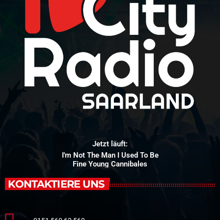
Jetzt läuft:
I'm Not The Man I Used To Be
Fine Young Cannibales
KONTAKTIERE UNS