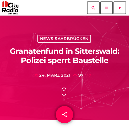
search
menu
play_arrow
NEWS SAARBRÜCKEN
Granatenfund in Sitterswald:
Polizei sperrt Baustelle
24. MÄRZ 2021
97
today
share
email