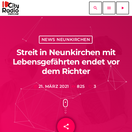
search
menu
play_arrow
NEWS NEUNKIRCHEN
Streit in Neunkirchen mit
Lebensgefährten endet vor
dem Richter
21. MÄRZ 2021
825
3
today
share
email
3