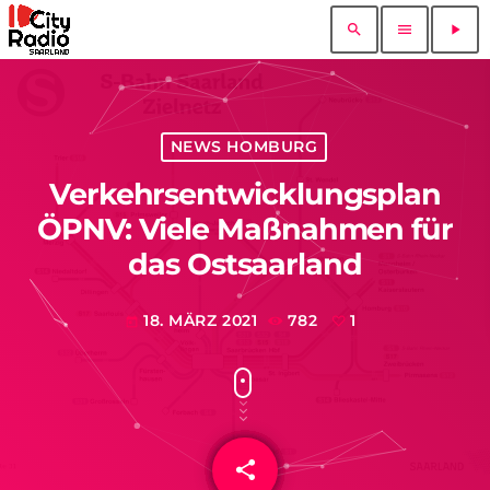
search
menu
play_arrow
NEWS HOMBURG
Verkehrsentwicklungsplan
ÖPNV: Viele Maßnahmen für
das Ostsaarland
18. MÄRZ 2021
782
1
today
share
email
1