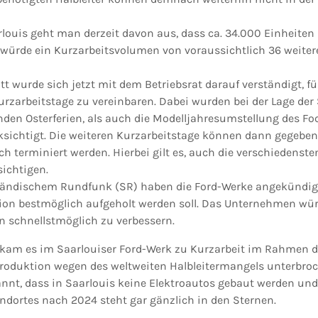
louis geht man derzeit davon aus, dass ca. 34.000 Einheiten 
würde ein Kurzarbeitsvolumen von voraussichtlich 36 weiter
tt wurde sich jetzt mit dem Betriebsrat darauf verständigt, f
urz­arbeitstage zu vereinbaren. Dabei wurden bei der Lage der
den Osterferien, als auch die Modelljahresumstellung des Focu
k­sichtigt. Die weiteren Kurzarbeitstage können dann gegeben
h terminiert werden. Hierbei gilt es, auch die verschiedenste
sichtigen.
ländischem Rundfunk (SR) haben die Ford-Werke angekündigt
ion bestmöglich aufgeholt werden soll. Das Unternehmen wür
on schnellstmöglich zu verbessern.
t kam es im Saarlouiser Ford-Werk zu Kurzarbeit im Rahmen 
roduktion wegen des weltweiten Halbleitermangels unterbro
nnt, dass in Saarlouis keine Elektroautos gebaut werden und
ndortes nach 2024 steht gar gänzlich in den Sternen.