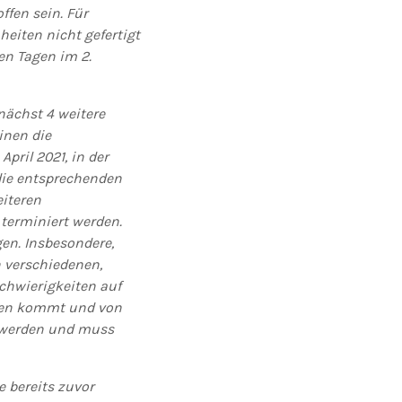
ffen sein. Für
eiten nicht gefertigt
en Tagen im 2.
unächst 4 weitere
inen die
pril 2021, in der
 die entsprechenden
iteren
terminiert werden.
gen. Insbesondere,
n verschiedenen,
Schwierigkeiten auf
sen kommt und von
t werden und muss
e bereits zuvor