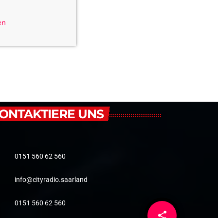
en
ONTAKTIERE UNS
0151 560 62 560
info@cityradio.saarland
0151 560 62 560
share
email