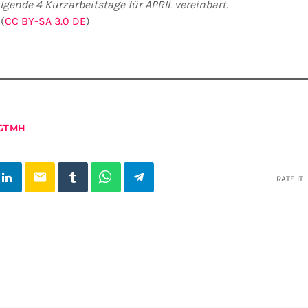
lgende 4 Kurzarbeitstage für APRIL vereinbart.
(
CC BY-SA 3.0 DE
)
GTMH
email
RATE IT