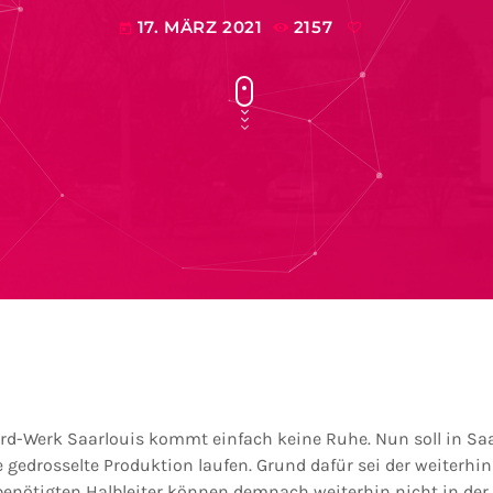
17. MÄRZ 2021
2157
today
Ford-Werk Saarlouis kommt einfach keine Ruhe. Nun soll in Sa
 gedrosselte Produktion laufen. Grund dafür sei der weiterhi
 benötigten Halbleiter können demnach weiterhin nicht in der