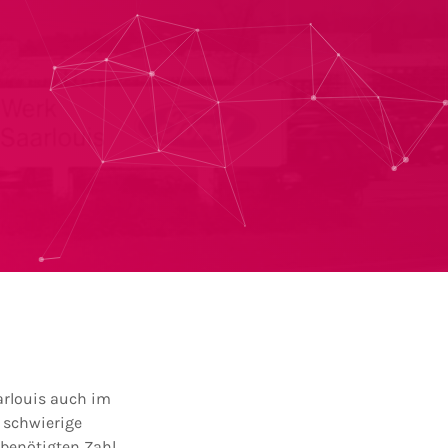
arlouis auch im
n schwierige
 benötigten Zahl