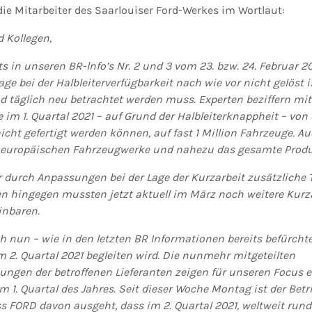
die Mitarbeiter des Saarlouiser Ford-Werkes im Wortlaut:
 Kollegen,
s in unseren BR-lnfo’s Nr. 2 und 3 vom 23. bzw. 24. Februar 2
Lage bei der Halbleiterverfügbarkeit nach wie vor nicht gelöst 
d täglich neu betrachtet werden muss. Experten beziffern mitt
 im 1. Quartal 2021 – auf Grund der Halbleiterknappheit – von
cht gefertigt werden können, auf fast 1 Million Fahrzeuge. Au
e europäischen Fahrzeugwerke und nahezu das gesamte Produk
 durch Anpassungen bei der Lage der Kurzarbeit zusätzliche 
en hingegen mussten jetzt aktuell im März noch weitere Kurza
inbaren.
ch nun – wie in den letzten BR Informationen bereits befürchte
 2. Quartal 2021 begleiten wird. Die nunmehr mitgeteilten
ungen der betroffenen Lieferanten zeigen für unseren Focus 
m 1. Quartal des Jahres. Seit dieser Woche Montag ist der Betr
ss FORD davon ausgeht, dass im 2. Quartal 2021, weltweit run