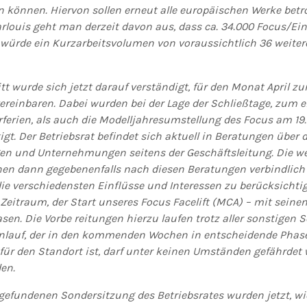
n können. Hiervon sollen erneut alle europäischen Werke betro
rlouis geht man derzeit davon aus, dass ca. 34.000 Focus/Einh
würde ein Kurzarbeitsvolumen von voraussichtlich 36 weiter
tt wurde sich jetzt darauf verständigt, für den Monat April z
vereinbaren. Dabei wurden bei der Lage der Schließtage, zum e
erien, als auch die Modelljahresumstellung des Focus am 19. A
igt. Der Betriebsrat befindet sich aktuell in Beratungen über
en und Unternehmungen seitens der Geschäftsleitung. Die we
en dann gegebenenfalls nach diesen Beratungen verbindlich 
 die verschiedensten Einflüsse und Interessen zu berücksichti
n Zeitraum, der Start unseres Focus Facelift (MCA) – mit seine
en. Die Vorbe­ reitungen hierzu laufen trotz aller sonstigen 
Anlauf, der in den kommenden Wochen in entscheidende Pha
für den Standort ist, darf unter keinen Umständen gefährde
den.
tgefundenen Sondersitzung des Betriebsrates wurden jetzt, wi