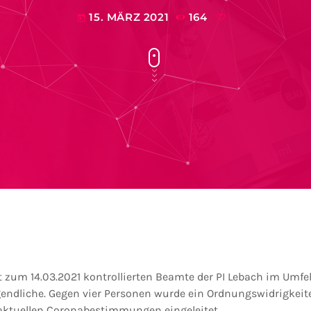
15. MÄRZ 2021
164
today
t zum 14.03.2021 kontrollierten Beamte der PI Lebach im Umfel
endliche. Gegen vier Personen wurde ein Ordnungswidrigkei
aktuellen Coronabestimmungen eingeleitet.