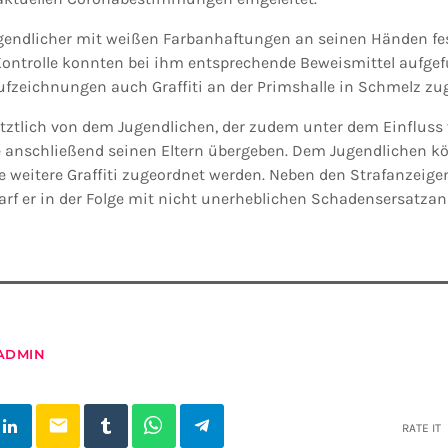
gendlicher mit weißen Farbanhaftungen an seinen Händen fes
 Kontrolle konnten bei ihm entsprechende Beweismittel aufgefu
fzeichnungen auch Graffiti an der Primshalle in Schmelz zu
tztlich von dem Jugendlichen, der zudem unter dem Einfluss
e anschließend seinen Eltern übergeben. Dem Jugendlichen 
e weitere Graffiti zugeordnet werden. Neben den Strafanzeig
f er in der Folge mit nicht unerheblichen Schadensersatza
ADMIN
email
RATE IT