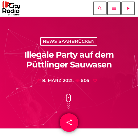
search
menu
play_arrow
NEWS SAARBRÜCKEN
Illegale Party auf dem
Püttlinger Sauwasen
8. MÄRZ 2021
505
today
share
email