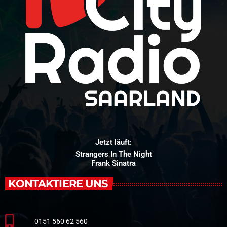
Jetzt läuft:
Strangers In The Night
Frank Sinatra
KONTAKTIERE UNS
0151 560 62 560