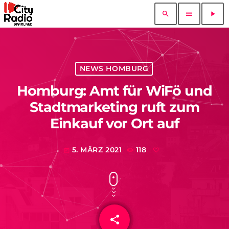
search
menu
play_arrow
NEWS HOMBURG
Homburg: Amt für WiFö und
Stadtmarketing ruft zum
Einkauf vor Ort auf
5. MÄRZ 2021
118
today
share
email