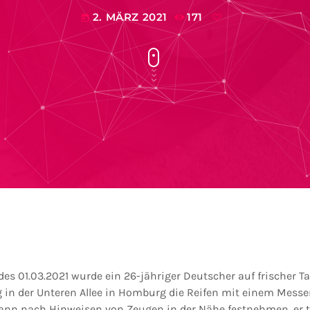
2. MÄRZ 2021
171
today
 01.03.2021 wurde ein 26-jähriger Deutscher auf frischer Tat
 in der Unteren Allee in Homburg die Reifen mit einem Messer 
ann nach Hinweisen von Zeugen in der Nähe festnehmen, er 