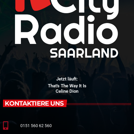
Jetzt läuft:
That's The Way It Is
Celine Dion
KONTAKTIERE UNS
0151 560 62 560