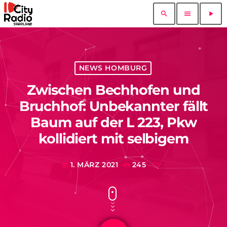
search
menu
play_arrow
NEWS HOMBURG
Zwischen Bechhofen und
Bruchhof: Unbekannter fällt
Baum auf der L 223, Pkw
kollidiert mit selbigem
1. MÄRZ 2021
245
today