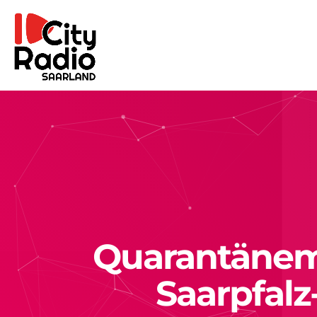
Quarantänem
Saarpfalz