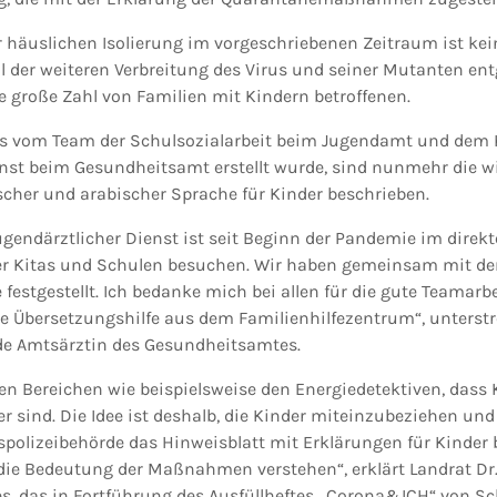
r häuslichen Isolierung im vorgeschriebenen Zeitraum ist kein
ll der weiteren Verbreitung des Virus und seiner Mutanten e
ne große Zahl von Familien mit Kindern betroffenen.
das vom Team der Schulsozialarbeit beim Jugendamt und dem 
nst beim Gesundheitsamt erstellt wurde, sind nunmehr die w
her und arabischer Sprache für Kinder beschrieben.
ugendärztlicher Dienst ist seit Beginn der Pandemie im direk
er Kitas und Schulen besuchen. Wir haben gemeinsam mit der
 festgestellt. Ich bedanke mich bei allen für die gute Teamarb
e Übersetzungshilfe aus dem Familienhilfezentrum“, unterstre
de Amtsärztin des Gesundheitsamtes.
en Bereichen wie beispielsweise den Energiedetektiven, dass 
 sind. Die Idee ist deshalb, die Kinder miteinzubeziehen un
polizeibehörde das Hinweisblatt mit Erklärungen für Kinder b
 die Bedeutung der Maßnahmen verstehen“, erklärt Landrat Dr.
es, das in Fortführung des Ausfüllheftes „Corona&ICH“ von Sc