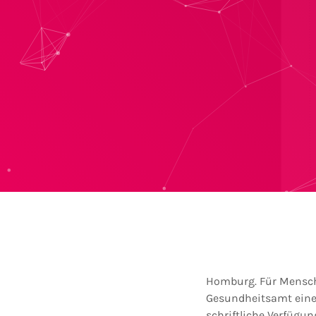
Homburg. Für Mensch
Gesundheitsamt eine 
schriftliche Verfügu