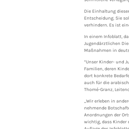
Die Einhaltung diese
Entscheidung. Sie so
verhindern. Es ist ei
In einem Infoblatt, 
Jugendärztlichen Die
Maßnahmen in deutsc
“Unser Kinder- und J
Familien, deren Kind
dort konkrete Bedarfe
auch für die arabisch
Thomé-Granz, Leiten
„Wir erleben in ander
nehmende Botschafter
Anordnungen der Orts
wichtig, dass Kinder
Auflage des Infoblatt