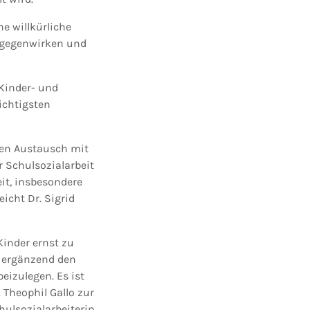
e willkürliche
ntgegenwirken und
Kinder- und
ichtigsten
ten Austausch mit
 Schulsozialarbeit
eit, insbesondere
icht Dr. Sigrid
Kinder ernst zu
d ergänzend den
eizulegen. Es ist
 Theophil Gallo zur
hulsozialarbeiterin