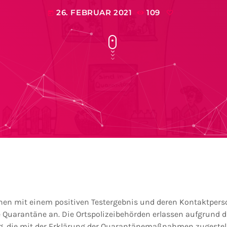
26. FEBRUAR 2021
109
today
en mit einem positiven Testergebnis und deren Kontaktpers
Quarantäne an. Die Ortspolizeibehörden erlassen aufgrund d
ng, die mit der Erklärung der Quarantänemaßnahmen zugestell