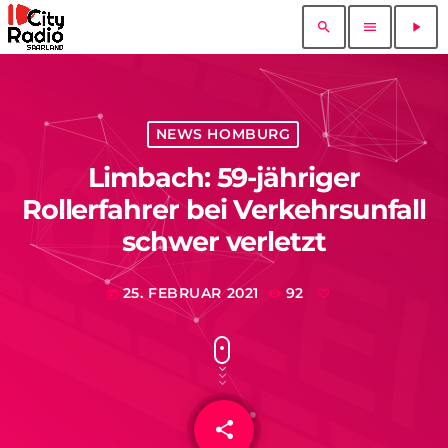
search
menu
play_arrow
NEWS HOMBURG
Limbach: 59-jähriger
Rollerfahrer bei Verkehrsunfall
schwer verletzt
25. FEBRUAR 2021
92
today
share
email