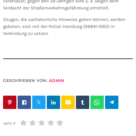
veranlasst; gegen den 59-Jährigen wird u. a. wegen dem
Verdacht der Straßenverkehrsgefährdung ermittelt.
Zeugen, die sachdienliche Hinweise geben können, werden
gebeten, sich mit der Polizei Homburg (06841-1060) in
Verbindung zu setzen.
GESCHRIEBEN VON:
ADMIN
email
RATE IT