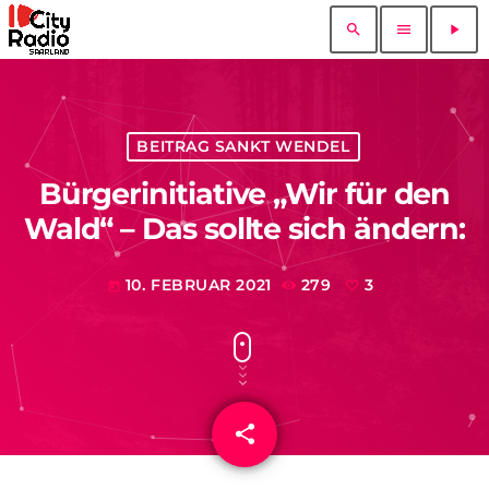
search
menu
play_arrow
BEITRAG SANKT WENDEL
Bürgerinitiative „Wir für den
Wald“ – Das sollte sich ändern:
10. FEBRUAR 2021
279
3
today
share
email
3